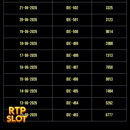
21-06-2026
IDE-502
3325
20-06-2026
IDE-501
3123
19-06-2026
IDE-500
8614
18-06-2026
IDE-499
2888
17-06-2026
IDE-498
1313
16-06-2026
IDE-497
7650
15-06-2026
IDE-496
9813
14-06-2026
IDE-495
7484
13-06-2026
IDE-494
5262
12-06-2026
IDE-493
6777