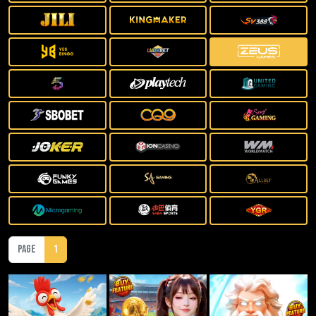
Page
1