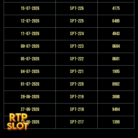
15-07-2026
SPT-226
4175
12-07-2026
SPT-225
6485
11-07-2026
SPT-224
4943
08-07-2026
SPT-223
8684
05-07-2026
SPT-222
8681
04-07-2026
SPT-221
1995
01-07-2026
SPT-220
0902
28-06-2026
SPT-219
3080
27-06-2026
SPT-218
9494
24-06-2026
SPT-217
1399