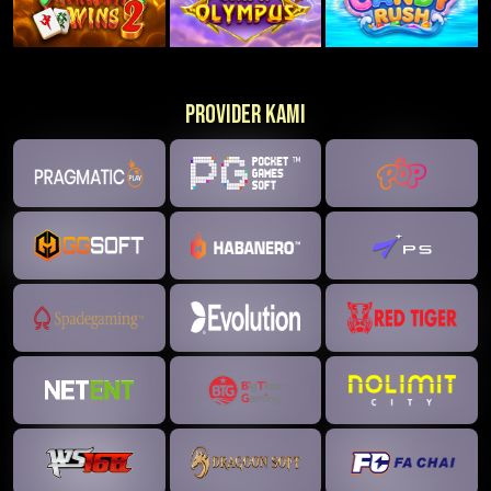
Provider Kami