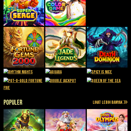
Populer
Lihat lebih banyak