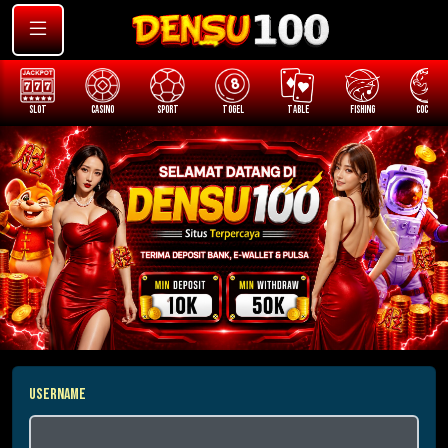
CASINO
SPORT
TOGEL
TABLE
FISHING
COCK F.
ARCADE
Username