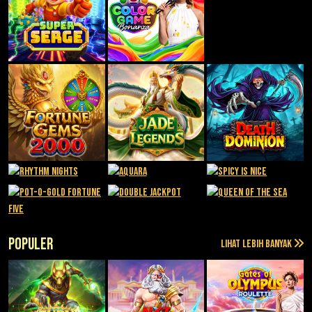
Populer
Lihat lebih banyak